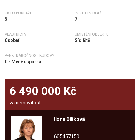
ČÍSLO PODLAŽÍ
POČET PODLAŽÍ
5
7
VLASTNICTVÍ
UMÍSTĚNÍ OBJEKTU
Osobní
Sídliště
PENB: NÁROČNOST BUDOVY
D - Méně úsporná
6 490 000 Kč
za nemovitost
Ilona Biliková
605457150