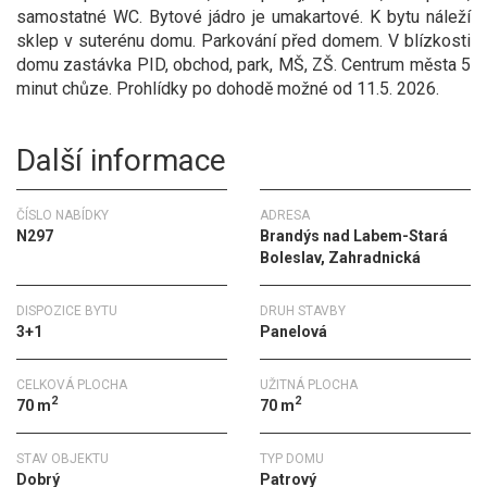
samostatné WC. Bytové jádro je umakartové. K bytu náleží
sklep v suterénu domu. Parkování před domem. V blízkosti
domu zastávka PID, obchod, park, MŠ, ZŠ. Centrum města 5
minut chůze. Prohlídky po dohodě možné od 11.5. 2026.
Další informace
ČÍSLO NABÍDKY
ADRESA
N297
Brandýs nad Labem-Stará
Boleslav, Zahradnická
DISPOZICE BYTU
DRUH STAVBY
3+1
Panelová
CELKOVÁ PLOCHA
UŽITNÁ PLOCHA
2
2
70 m
70 m
STAV OBJEKTU
TYP DOMU
Dobrý
Patrový