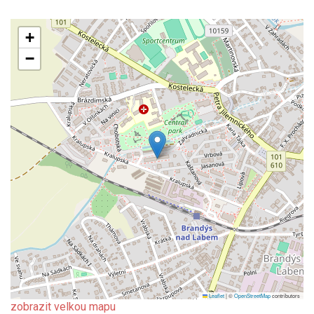
+
−
Leaflet
|
©
OpenStreetMap
contributors
zobrazit velkou mapu